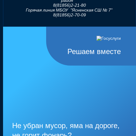
район"
8(81856)2-21-80
Горячая линия МБОУ "Ясненская СШ № 7"
8(81856)2-70-09
Решаем вместе
Не убран мусор, яма на дороге,
не горит фонарь?